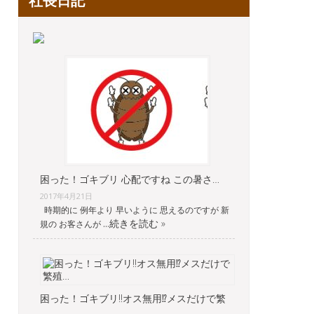
社長日記
困った！ゴキブリ 心配ですね この暑さ…
2017年4月21日
時期的に 例年より 早いように 思えるのですが 新
続きを読む »
規の お客さんが …
困った！ゴキブリ‼︎オス無用⁉︎メスだけで繁