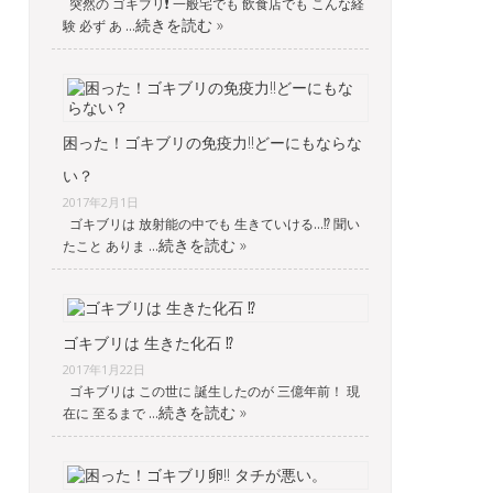
突然の ゴキブリ❗️ 一般宅でも 飲食店でも こんな経
続きを読む »
験 必ず あ …
困った！ゴキブリの免疫力‼︎どーにもならな
い？
2017年2月1日
ゴキブリは 放射能の中でも 生きていける…⁉︎ 聞い
続きを読む »
たこと ありま …
ゴキブリは 生きた化石 ⁉︎
2017年1月22日
ゴキブリは この世に 誕生したのが 三億年前！ 現
続きを読む »
在に 至るまで …