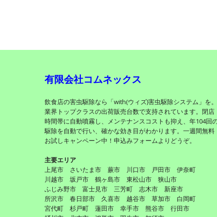
有限会社コムネックス
飲食店の害虫駆除なら「with(ウィズ)害虫駆除システム」を
業界トップクラスの出荷販売台数で支持されています。閉店
時間帯に自動噴霧し、メンテナンスコストも抑え、年104回
駆除を自動で行い、確かな効き目がわかります。一週間無料
お試しキャンペーン中！申込みフォームよりどうぞ。
主要エリア
上尾市 さいたま市 蕨市 川口市 戸田市 伊奈町
川越市 坂戸市 鶴ヶ島市 東松山市 狭山市
ふじみ野市 富士見市 三芳町 志木市 新座市
所沢市 春日部市 久喜市 越谷市 草加市 白岡町
宮代町 杉戸町 蓮田市 幸手市 熊谷市 行田市